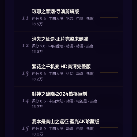
琅琊之春潮·导演剪辑版
11
评分
9.3
·
中国大陆
·
犯罪
·
电影
· 热度
18.5万
消失之征途·正片完整未删减
12
评分
7.6
·
中国香港
·
动漫
·
动漫
· 热度
18.3万
繁花之千机变·HD高清完整版
13
评分
9.3
·
中国大陆
·
科幻
·
动漫
· 热度
18.2万
封神之破晓·2024热播巨制
14
评分
8.5
·
中国大陆
·
动漫
·
电视剧
· 热度
18.2万
我本是高山之远征·蓝光4K珍藏版
15
评分
8.9
·
中国大陆
·
动漫
·
电影
· 热度
18.0万