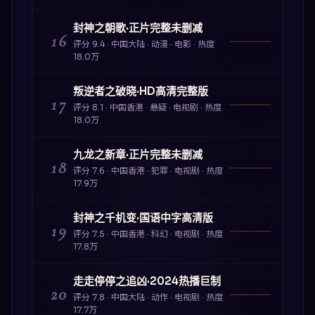
封神之朝歌·正片完整未删减
16
评分
9.4
·
中国大陆
·
动漫
·
电影
· 热度
18.0万
叛逆者之破晓·HD高清完整版
17
评分
8.1
·
中国香港
·
悬疑
·
电视剧
· 热度
18.0万
九龙之新章·正片完整未删减
18
评分
7.6
·
中国香港
·
犯罪
·
电视剧
· 热度
17.9万
封神之千机变·国语中字高清版
19
评分
7.5
·
中国香港
·
科幻
·
电视剧
· 热度
17.8万
走走停停之追凶·2024热播巨制
20
评分
7.8
·
中国大陆
·
动作
·
电视剧
· 热度
17.7万