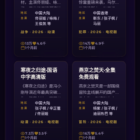
材，主演佟丽娅、咏
惊雷重磅来袭，乌尔善
梅、王俊凯用精湛演技
导演携靳东、张子枫、
中国大陆
中国香港
地区
地区
塑造立体角色，国产
马丽打造，视听震撼、
佟丽娅 / 咏梅 /
靳东 / 张子枫 /
主演
主演
17视频精品视频列表
情节扣人心弦，国产
王俊凯 等
马丽
收录，高清流畅在线观
17视频在线观看完整
战争
·
2026
·
动漫
犯罪
·
2026
·
电视剧
看。
版。
13万
4.6千
14万
4.9千
1个月前
1个月前
1:55:44
2:25:45
中国大陆
中国大陆
最新
最新
寒夜之归途·国语
燕京之焚天·全集
中字高清版
免费观看
《寒夜之归途》是冯小
燕京之焚天是一部围绕
刚导演近年最具突破之
冒险主线展开的国产精
作，叙事老练、画面考
品力作，剧情张力十
中国大陆
中国大陆
地区
地区
究、情感真挚，视频列
足、节奏紧凑。饺子执
张子枫 / 辛芷蕾
杨紫 / 张子枫 /
主演
主演
表国产17视频独家高
导，杨紫、张子枫、迪
/ 佟丽娅
迪丽热巴 等
清呈现。
丽热巴领衔主演，国产
动漫
·
2026
·
电视剧
冒险
·
2026
·
电视剧
17视频高清在线观看
免费看。
7.3万
3.5千
16万
5.4千
1个月前
1个月前