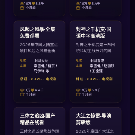
看。
16万
5.5千
16万
5.4千
1个月前
1个月前
2:16:33
2:30:24
中国大陆
中国香港
最新
最新
风起之风暴·全集
封神之千机变·国
免费观看
语中字高清版
2026年中国大陆重点
封神之千机变是一部围
项目风起之风暴全新上
绕科幻主线展开的国产
线，制作精良、口碑火
精品力作，剧情张力十
中国大陆
中国香港
地区
地区
爆，视频列表国产17
足、节奏紧凑。郭帆执
李雪健 / 靳东 /
李雪健 / 赵丽颖
主演
主演
视频免费观看完整版
导，李雪健、赵丽颖、
马伊琍 等
/ 王宝强
本。
王宝强领衔主演，国产
悬疑
·
2026
·
电视剧
科幻
·
2026
·
电视剧
17视频高清在线观看
免费看。
11万
4.4千
18万
5.8千
1个月前
1个月前
2:04:23
2:15:14
中国大陆
中国香港
最新
最新
三体之追凶·国产
大江之惊雷·导演
精品在线看
剪辑版
三体之追凶聚焦战争题
2026年度国产大江之