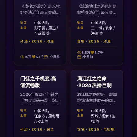
《热搜之孤勇》是文牧
《流浪地球之追风》是
野导演近年最具突破之
郭帆导演近年最具突破
作，叙事老练、画面考
之作，叙事老练、画面
中国大陆
中国大陆
地区
地区
究、情感真挚，视频列
考究、情感真挚，视频
彭于晏 / 周迅 /
王一博 / 袁泉 /
主演
主演
表国产17视频独家高
列表国产17视频独家
辛芷蕾 等
海清 等
清呈现。
高清呈现。
动漫
·
2026
·
动漫
喜剧
·
2026
·
动漫
8.3万
3.7千
15万
5.1千
1个月前
1个月前
2:17:48
1:46:41
中国大陆
中国大陆
最新
最新
门徒之千机变·高
满江红之绝命
清流畅版
·2024热播巨制
2026年度国产门徒之
满江红之绝命是一部围
千机变重磅来袭，魏书
绕惊悚主线展开的国产
钧导演携任素汐、周冬
精品力作，剧情张力十
中国大陆
中国大陆
地区
地区
雨、宋佳打造，视听震
足、节奏紧凑。许鞍华
任素汐 / 周冬雨
贾玲 / 杨紫 / 汤
主演
主演
撼、情节扣人心弦，国
执导，贾玲、杨紫、汤
/ 宋佳 等
唯 等
产17视频在线观看完
唯领衔主演，国产17
科幻
·
2026
·
综艺
惊悚
·
2026
·
电视剧
整版。
视频高清在线观看免费