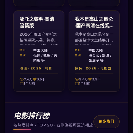
2:17:37
2:32:42
中国大陆
中国大陆
最新
最新
哪吒之黎明·高清
我本是高山之昆仑
流畅版
·国产高清在线观
看
2026年度国产哪吒之
我本是高山之昆仑是一
黎明重磅来袭，韩寒导
部围绕惊悚主线展开的
演携张译、咏梅、关晓
国产精品力作，剧情张
中国大陆
中国大陆
地区
地区
彤打造，视听震撼、情
力十足、节奏紧凑。李
张译 / 咏梅 / 关
段奕宏 / 舒淇 /
主演
主演
节扣人心弦，国产17
少红执导，段奕宏、舒
晓彤 等
张涵予 等
视频在线观看完整版。
淇、张涵予领衔主演，
动漫
·
2026
·
电影
惊悚
·
2026
·
电视剧
国产17视频高清在线
观看免费看。
7.4万
3.5千
9.4万
3.9千
1个月前
1个月前
电影排行榜
更多热门
按热度排序 · TOP 20 · 右侧海报可直达播放