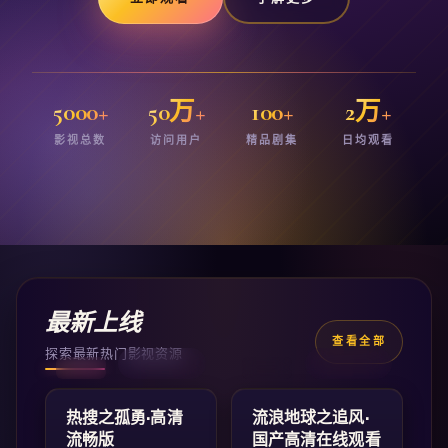
5000+
50万+
100+
2万+
影视总数
访问用户
精品剧集
日均观看
最新上线
查看全部
探索最新热门影视资源
2:06:44
2:10:06
中国大陆
中国大陆
最新
最新
热搜之孤勇·高清
流浪地球之追风·
流畅版
国产高清在线观看