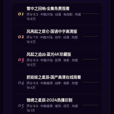
雪中之回响·全集免费观看
01
评分
8.3
·
中国大陆
·
动漫
·
电视剧
· 热度
19.8万
风再起之昆仑·国语中字高清版
02
评分
7.8
·
中国大陆
·
动作
·
动漫
· 热度
19.5万
风起之追凶·蓝光4K珍藏版
03
评分
8.9
·
中国大陆
·
犯罪
·
电影
· 热度
19.5万
抓娃娃之星辰·国产高清在线观看
04
评分
8.8
·
中国香港
·
战争
·
电影
· 热度
19.4万
锦绣之星辰·2024热播巨制
05
评分
8.6
·
中国香港
·
冒险
·
综艺
· 热度
19.1万